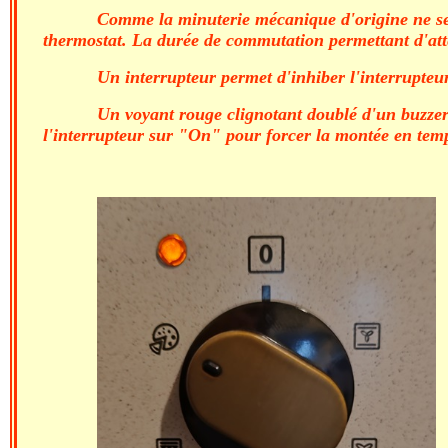
Comme la minuterie mécanique d'origine ne sera
thermostat. La durée de commutation permettant d'att
Un interrupteur permet d'inhiber l'interrupteu
Un voyant rouge clignotant doublé d'un buzzer 
l'interrupteur sur "On" pour forcer la montée en temp