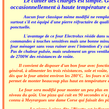
Le cahier des charges est simple. G
occasionnellement à haute température de
Aucun four classique même modifié ne remplace
surtout s'il est équipé d'une pierre réfractaire de qual
ponctuelle.
L'avantage de ce four Electrolux réside dans s
commandes à touches sensitives mais une bonne minute
four ménager sans vous ruiner avec l'intention d'y cu
Pas de chaleur pulsée, mais seulement un gros ventila
de 2700W des résistances de voûte.
Il convient de disposer d'un bon four avec fonctio
général, à alimenter les trois résistances, sole et voût
dès que le four atteint environ les 280°C, les fours n'
permet de monter beaucoup plus haut en température et
Le four sera modifié pour monter un peu plus en 
niveau du goût. Une pizza qui cuit en 90 secondes n'a p
connu à Meyrargues une dame Corse qui faisait des piz
La pierre à pizza dite "Bicotto est indispen