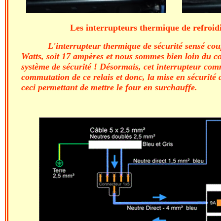
Les interrupteurs thermique de refroid
L'interrupteur thermique de sécurité sensé co
Watts, soit 17 ampères et nous sommes bien loin du c
système de sécurité ! Désormais, cet interrupteur c
commutation de ce relais et donc, la mise en sécurité 
ceci permettant de mettre le four en surchauffe.