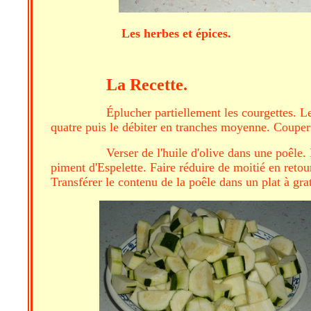
Les herbes et 
La Recette.
Éplucher partiellement les courgettes. L
quatre puis le débiter en tranches moyenne. Couper l
Verser de l'huile d'olive dans une poêle.
piment d'Espelette. Faire réduire de moitié en retou
Transférer le contenu de la poêle dans un plat à grat