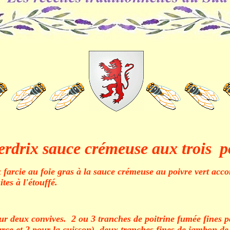
erdrix sauce crémeuse aux trois po
ix farcie au foie gras à la sauce crémeuse au poivre vert 
ites à l'étouffé.
r deux convives. 2 ou 3 tranches de poitrine fumée fines pa
a farce et 2 pour la cuisson). deux tranches fines de jambon 