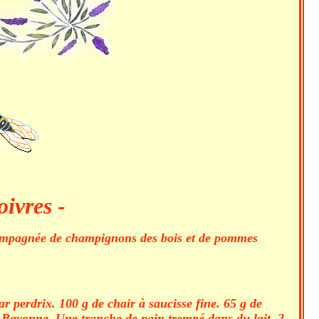
ivres -
accompagnée de champignons des bois et de pommes
r perdrix. 100 g de chair à saucisse fine. 65 g de
de Bayonne. Une tranche de pain trempé dans du lait. 2