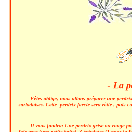
- La p
Fêtes oblige, nous allons préparer une perdr
sarladaises. Cette perdrix farcie sera rôtie , puis cu
Il vous faudra: Une perdrix grise ou rouge pou
foie gras (une petite boite). 3 échalotes (1 pour l