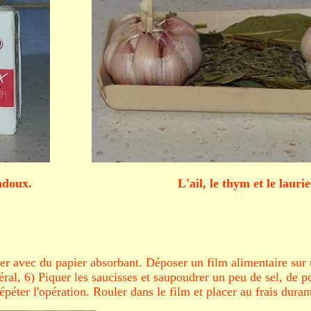
ndoux. L'ail, le thym et le laurier
cher avec du papier absorbant. Déposer un film alimentaire su
éral, 6)
Piquer les saucisses et saupoudrer un peu de sel, de po
épéter l'opération. Rouler dans le film et placer au frais duran