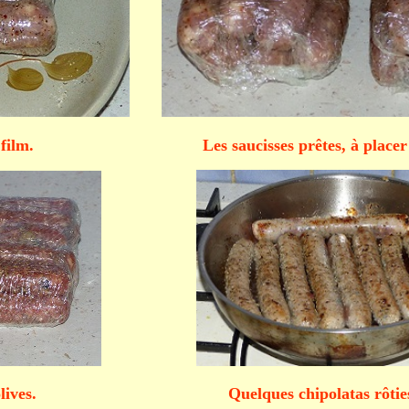
es saucisses prêtes, à placer au 
s. Quelques chipolatas rôties