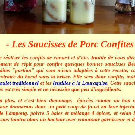
- Les Saucisses de Porc Confites
réaliser les confits de canard et d'oie. Inutile de vous di
oment de répit pour confire quelques bonnes saucisses Béa
ites "portion" qui sont mieux adaptées à cette recette, c
à extraire du bocal sans la briser. Elle sera donc confite, m
oulet traditionnel
et les
lentilles à la Lauragaise
. Cette sauc
s est très simple et ne nécessite que peu d'ingrédients.
ont plus, et c'est bien dommage, épicées comme au bon v
eur donnerons donc un petit coup de fouet en leur injecta
 de Lampong, poivre 5 baies et mélange 4 épices, et selon 
vous faudra alors un hachoir avec entonnoir garnisseur et 