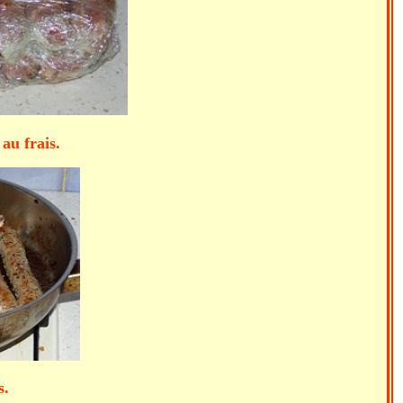
frais.
.