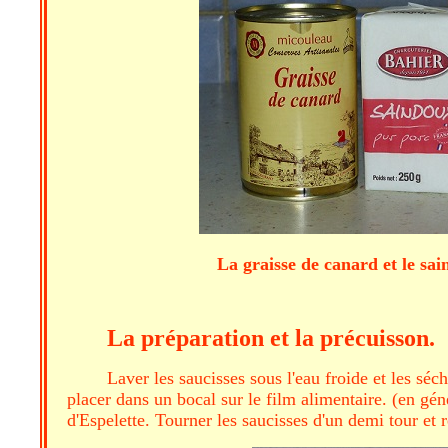
La graisse de canard et le sai
La préparation et la précuisson.
Laver les saucisses sous l'eau froide et les sé
placer dans un bocal sur le film alimentaire. (en gén
d'Espelette. Tourner les saucisses d'un demi tour et r