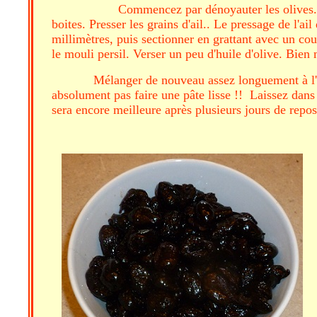
Commencez par dénoyauter les olives. Dans u
boites. Presser les grains d'ail.. Le pressage de l'ai
millimètres, puis sectionner en grattant avec un c
le mouli persil. Verser un peu d'huile d'olive. Bien
Mélanger de nouveau assez longuement à l'ai
absolument pas faire une pâte lisse !! Laissez dans 
sera encore meilleure après plusieurs jours de repo