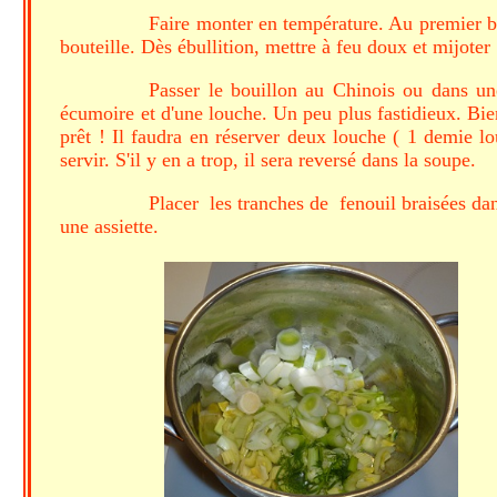
Faire monter en température. Au premier b
bouteille. Dès ébullition, mettre à feu doux et mijoter
Passer le bouillon au Chinois ou dans une
écumoire et d'une louche. Un peu plus fastidieux. Bien
prêt ! Il faudra en réserver deux louche ( 1 demie lo
servir. S'il y en a trop, il sera reversé dans la soupe.
Placer les tranches de fenouil braisées dans
une assiette.